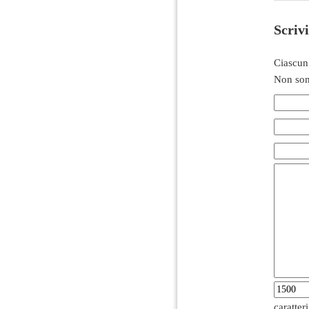
Scriv
Ciascun
Non son
caratter