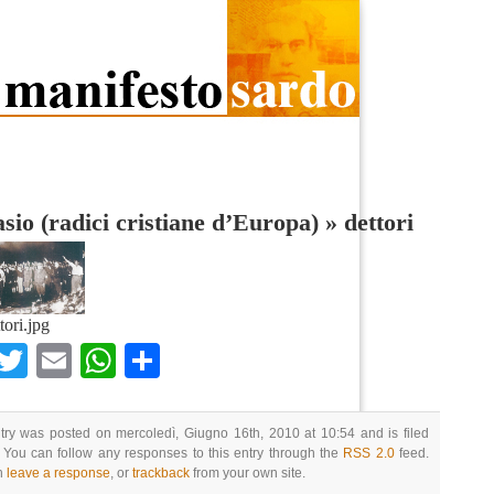
io (radici cristiane d’Europa)
»
dettori
tori.jpg
Facebook
Twitter
Email
WhatsApp
Condividi
try was posted on mercoledì, Giugno 16th, 2010 at 10:54 and is filed
 You can follow any responses to this entry through the
RSS 2.0
feed.
n
leave a response
, or
trackback
from your own site.