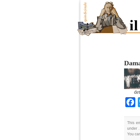
Damas
det
This en
under .
You ca