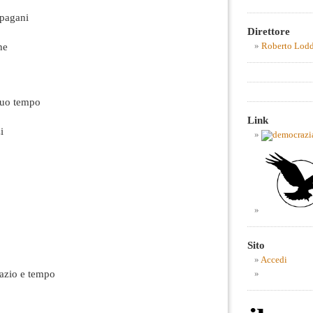
 pagani
Direttore
ne
Roberto Lod
suo tempo
Link
i
Sito
Accedi
azio e tempo