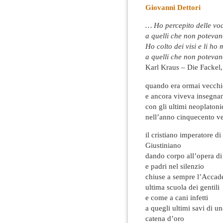
Giovanni Dettori
… Ho percepito delle voci
a quelli che non potevano
Ho colto dei visi e li ho 
a quelli che non potevan
Karl Kraus – Die Fackel,
quando era ormai vecch
e ancora viveva insegna
con gli ultimi neoplatoni
nell’anno cinquecento v
il cristiano imperatore di
Giustiniano
dando corpo all’opera di 
e padri nel silenzio
chiuse a sempre l’Accad
ultima scuola dei gentili
e come a cani infetti
a quegli ultimi savi di u
catena d’oro