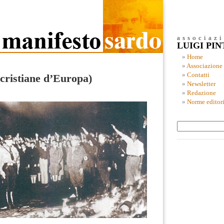
associaz
LUIGI PI
Home
Associazione
Contatti
cristiane d’Europa)
Newsletter
Redazione
Norme editori