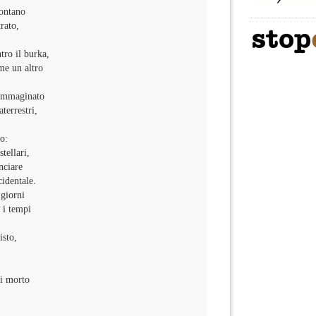
ontano
rato,
tro il burka,
me un altro
 immaginato
aterrestri,
po:
stellari,
nciare
identale.
 giorni
n i tempi
isto,
i morto