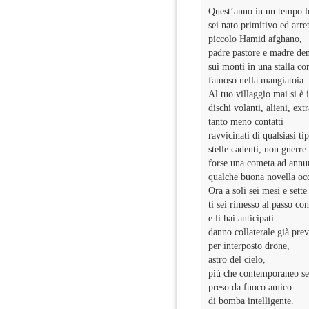
Quest’anno in un tempo l
sei nato primitivo ed arret
piccolo Hamid afghano,
padre pastore e madre den
sui monti in una stalla co
famoso nella mangiatoia.
Al tuo villaggio mai si è
dischi volanti, alieni, extr
tanto meno contatti
ravvicinati di qualsiasi ti
stelle cadenti, non guerre 
forse una cometa ad annu
qualche buona novella occ
Ora a soli sei mesi e sette
ti sei rimesso al passo co
e li hai anticipati:
danno collaterale già prev
per interposto drone,
astro del cielo,
più che contemporaneo se
preso da fuoco amico
di bomba intelligente.