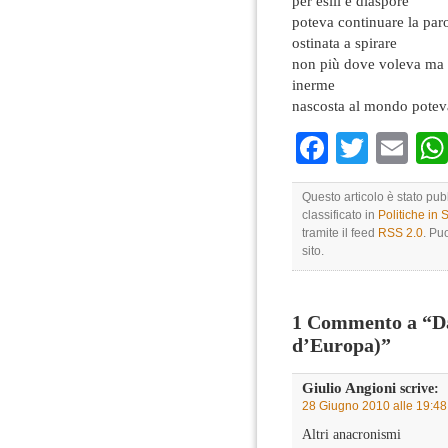
per esili e diaspore
poteva continuare la par
ostinata a spirare
non più dove voleva ma
inerme
nascosta al mondo potev
Faceboo
Twitte
Em
Questo articolo è stato pu
classificato in
Politiche in
tramite il feed
RSS 2.0
. Pu
sito.
1 Commento a “Da
d’Europa)”
Giulio Angioni
scrive:
28 Giugno 2010 alle 19:48
Altri anacronismi