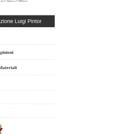
ione Luigi Pintor
pinioni
ateriali