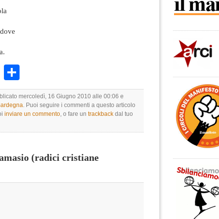
ola
 dove
a.
k
r
ail
WhatsApp
Condividi
bblicato mercoledì, 16 Giugno 2010 alle 00:06 e
 Sardegna
. Puoi seguire i commenti a questo articolo
oi
inviare un commento
, o fare un
trackback
dal tuo
masio (radici cristiane