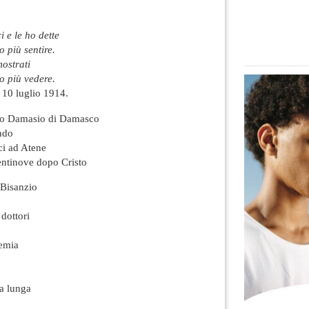
 e le ho dette
 più sentire.
mostrati
o più vedere.
 10 luglio 1914.
io Damasio di Damasco
ndo
ci ad Atene
entinove dopo Cristo
 Bisanzio
dottori
emia
na lunga