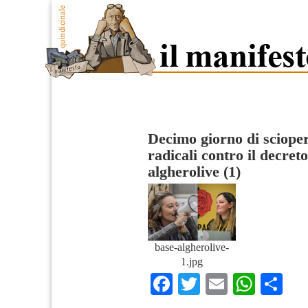
Decimo giorno di scioper
radicali contro il decret
algherolive (1)
base-algherolive-
1.jpg
Facebook
Twitter
Email
What
Co