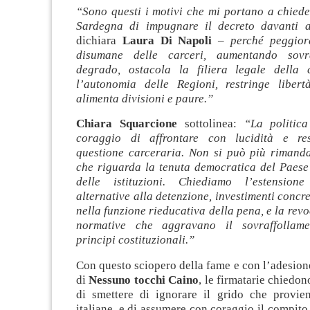
“Sono questi i motivi che mi portano a chiede
Sardegna di impugnare il decreto davanti a
dichiara
Laura Di Napoli
–
perché peggior
disumane delle carceri, aumentando sovr
degrado, ostacola la filiera legale della 
l’autonomia delle Regioni, restringe libert
alimenta divisioni e paure.”
Chiara Squarcione
sottolinea:
“La politic
coraggio di affrontare con lucidità e res
questione carceraria. Non si può più rimand
che riguarda la tenuta democratica del Paese 
delle istituzioni. Chiediamo l’estension
alternative alla detenzione, investimenti concre
nella funzione rieducativa della pena, e la rev
normative che aggravano il sovraffollam
principi costituzionali.”
Con questo sciopero della fame e con l’adesio
di
Nessuno tocchi Caino
, le firmatarie chiedono
di smettere di ignorare il grido che provien
italiane, e di assumere con coraggio il compito