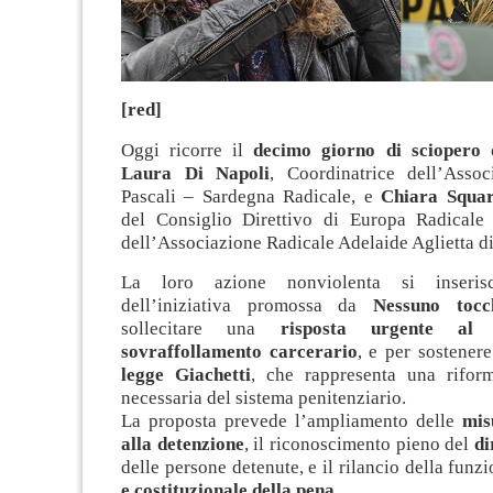
[red]
Oggi ricorre il
decimo giorno di sciopero 
Laura Di Napoli
, Coordinatrice dell’Asso
Pascali – Sardegna Radicale, e
Chiara Squar
del Consiglio Direttivo di Europa Radicale
dell’Associazione Radicale Adelaide Aglietta di
La loro azione nonviolenta si inserisc
dell’iniziativa promossa da
Nessuno tocc
sollecitare una
risposta urgente a
sovraffollamento carcerario
, e per sostener
legge Giachetti
, che rappresenta una riform
necessaria del sistema penitenziario.
La proposta prevede l’ampliamento delle
mis
alla detenzione
, il riconoscimento pieno del
di
delle persone detenute, e il rilancio della funz
e costituzionale della pena
.