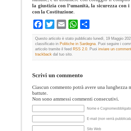
la giustizia con l’umanità, la sicurezza con i d
con la Costituzione
.
Facebook
Twitter
Email
WhatsApp
Condividi
Questo articolo è stato pubblicato lunedì, 19 Maggio 202
classificato in
Politiche in Sardegna
. Puoi seguire i com
articolo tramite il feed
RSS 2.0
. Puoi
inviare un commen
trackback
dal tuo sito.
Scrivi un commento
Ciascun commento potrà avere una lunghezza 
battute.
Non sono ammessi commenti consecutivi.
Nome e Cognomeobbligato
E-mail (non verrà pubblicata
Sito Web