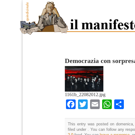
Democrazia con sorpres
1161b_22082012.jpg
Facebook
Twitter
Email
What
Co
This entry was posted on domenica,
filed under . You can follow any resp
2.0
feed. You can
leave a response
, o