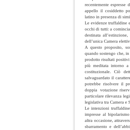
recentemente espresse d
appello il cosiddetto p
latino in presenza di sim
Le evidenze truffaldine e 
occhi di tutti: a cominci
destinata all’estinzione
dell’unica Camera elettiv
A questo proposito, s
quando sostengo che, in 
prodotto risultati positiv
più meditata intorno a 
costituzionale. Ciò d
salvaguardato il caratter
potrebbe risolvere il 
doppia votazione riserv
particolare rilevanza legi
legislativa tra Camera e 
Le intenzioni truffaldine
impresse al bipolarismo
altra occasione, attravers
sbarramento e dell’abbi