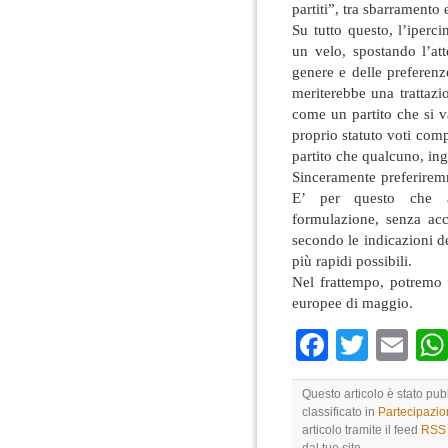
partiti”, tra sbarramento
Su tutto questo, l’iperci
un velo, spostando l’at
genere e delle preferenz
meriterebbe una trattazi
come un partito che si v
proprio statuto voti compa
partito che qualcuno, in
Sinceramente preferirem
E’ per questo che au
formulazione, senza acc
secondo le indicazioni de
più rapidi possibili.
Nel frattempo, potremo 
europee di maggio.
Faceboo
Twitte
Em
Questo articolo è stato pu
classificato in
Partecipazi
articolo tramite il feed
RSS 
dal tuo sito.