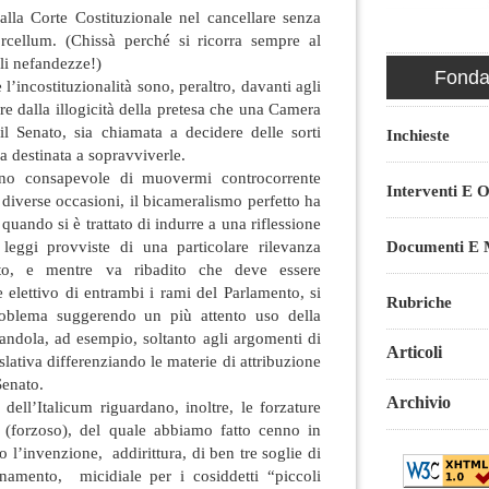
alla Corte Costituzionale nel cancellare senza
orcellum. (Chissà perché si ricorra sempre al
ili nefandezze!)
Fondaz
l’incostituzionalità sono, peraltro, davanti agli
are dalla illogicità della pretesa che una Camera
, il Senato, sia chiamata a decidere delle sorti
Inchieste
a destinata a sopravviverle.
ono consapevole di muovermi controcorrente
Interventi E O
diverse occasioni, il bicameralismo perfetto ha
i quando si è trattato di indurre a una riflessione
leggi provviste di una particolare rilevanza
Documenti E M
etto, e mentre va ribadito che deve essere
e elettivo di entrambi i rami del Parlamento, si
Rubriche
problema suggerendo un più attento uso della
andola, ad esempio, soltanto agli argomenti di
Articoli
slativa differenziando le materie di attribuzione
Senato.
Archivio
 dell’Italicum riguardano, inoltre, le forzature
 (forzoso), del quale abbiamo fatto cenno in
o l’invenzione, addirittura, di ben tre soglie di
namento, micidiale per i cosiddetti “piccoli