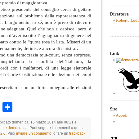
 e premio di maggioranza.
netico presidente del consiglio cerca di gettare
Direttore
tenzione sul problema della rappresentanza di
Roberto Lod
e. L’argomento, in sé, non è privo di rilievo e
one adeguata. Quel che non si capisce, però, è
anta d’aver iscritto l’uguaglianza di genere nel
tto contro le “quote rosa in lista. Misteri di un
genuamente, definisce ancora di sinistra…
Link
mo una democrazia tout-court, senza sorprese.
spichiamo la sconfitta dell’Italicum, la
ordi con i malfattori, di una legge elettorale
lla Corte Costituzionale e le elezioni nei tempi
esercitarci con un forte impegno alle elezioni
k
r
ail
WhatsApp
Condividi
Sito
Accedi
bblicato domenica, 16 Marzo 2014 alle 08:21 e
one e democrazia
. Puoi seguire i commenti a questo
2.0
. Puoi
inviare un commento
, o fare un
trackback