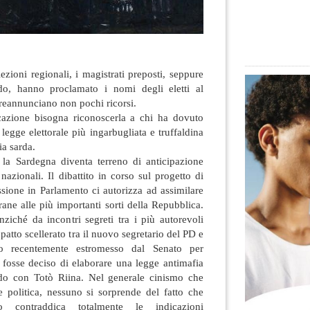
ezioni regionali, i magistrati preposti, seppure
o, hanno proclamato i nomi degli eletti al
preannunciano non pochi ricorsi
.
cazione bisogna riconoscerla a chi ha dovuto
 legge elettorale più ingarbugliata e truffaldina
ia sarda.
 la Sardegna diventa terreno di anticipazione
nazionali. Il dibattito in corso sul progetto di
ussione in Parlamento ci autorizza ad assimilare
ane alle più importanti sorti della Repubblica.
anziché da incontri segreti tra i più autorevoli
patto scellerato tra il nuovo segretario del PD e
o recentemente estromesso dal Senato per
 fosse deciso di elaborare una legge antimafia
rdo con Totò Riina. Nel generale cinismo che
ase politica, nessuno si sorprende del fatto che
do contraddica totalmente le indicazioni