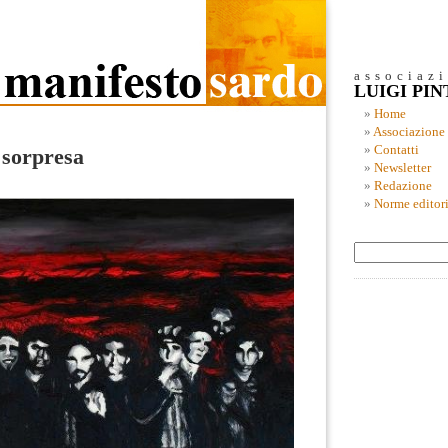
associaz
LUIGI PI
Home
Associazione
Contatti
 sorpresa
Newsletter
Redazione
Norme editori