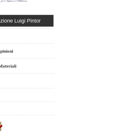
ione Luigi Pintor
pinioni
ateriali