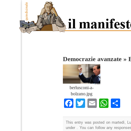
Democrazie avanzate
»
berlusconi-a-
bolzano.jpg
Facebook
Twitter
Email
What
Co
This entry was posted on martedì, Lug
under . You can follow any responses