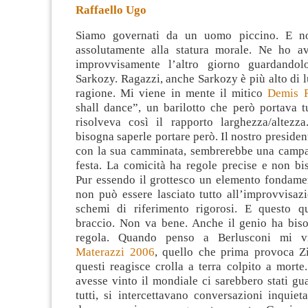
Raffaello Ugo
Siamo governati da un uomo piccino. E no
assolutamente alla statura morale. Ne ho a
improvvisamente l’altro giorno guardandol
Sarkozy. Ragazzi, anche Sarkozy è più alto di l
ragione. Mi viene in mente il mitico
Demis 
shall dance”, un barilotto che però portava t
risolveva così il rapporto larghezza/altezz
bisogna saperle portare però. Il nostro presiden
con la sua camminata, sembrerebbe una camp
festa. La comicità ha regole precise e non bi
Pur essendo il grottesco un elemento fondamen
non può essere lasciato tutto all’improvvisaz
schemi di riferimento rigorosi. E questo q
braccio. Non va bene. Anche il genio ha bis
regola. Quando penso a Berlusconi mi v
Materazzi 2006
, quello che prima provoca 
questi reagisce crolla a terra colpito a morte.
avesse vinto il mondiale ci sarebbero stati gua
tutti, si intercettavano conversazioni inquie