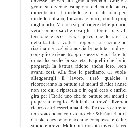
dovesse arrivare un gran terremoto. Grazie 
genio si divenne campioni del mondo ai rig
dimenticato. Il modello è il medesimo per 
modello italiano, funziona e piace, non ho prop
migliorarlo. Ma non si può ridere delle proprie 
vero comico sa che così gli si toglie forza. 
tensione è eccessiva, capisco che lo stress 
della battuta a volte è troppo e la reazione ne
risatina ma così si smoscia la battuta. Inoltre 
consiglio sviene troppo spesso. Vuol fare t
ormai ha anche la sua età. E quelli che ha in
porgergli la battuta ridono anche loro. No
avanti così. Alla fine lo perdiamo. Ci vuole
alleggerirgli il lavoro. Farò qualche e
ricorderanno la battuta sui malati di Aids (Ansa
non sto qui a ripeterla e in ogni caso è suffic
gira per l’Italia uno che fa battute sui malati
preparata meglio. Schifani la trovò diverte
ricordo altri esseri umani che facessero altret
non sono nemmeno sicuro che Schifani rientri 
Gli sketches sono macchine complesse e delica
studio e prove. Molto più riuscita invece la rec