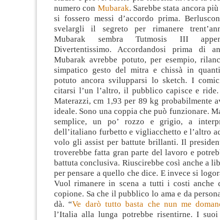
numero con
Mubarak
. Sarebbe stata ancora più
si fossero messi d’accordo prima. Berluscon
svelargli il segreto per rimanere trent’an
Mubarak sembra Tutmosis III appen
Divertentissimo. Accordandosi prima di a
Mubarak avrebbe potuto, per esempio, rilanc
simpatico gesto del mitra e chissà in quan
potuto ancora svilupparsi lo sketch. I comic
citarsi l’un l’altro, il pubblico capisce e ri
Materazzi, cm 1,93 per 89 kg probabilmente av
ideale. Sono una coppia che può funzionare. M
semplice, un po’ rozzo e grigio, a interpr
dell’italiano furbetto e vigliacchetto e l’altro 
volo gli assist per battute brillanti. Il preside
troverebbe fatta gran parte del lavoro e potrebb
battuta conclusiva. Riuscirebbe così anche a li
per pensare a quello che dice. E invece si logo
Vuol rimanere in scena a tutti i costi anche 
copione. Sa che il pubblico lo ama e da persona
dà. “
Ve darò tutto basta che nun me domand
l’Italia alla lunga potrebbe risentirne. I suo