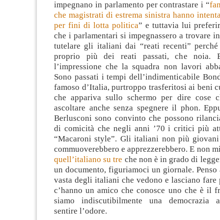
impegnano in parlamento per contrastare i “
fa
che magistrati di estrema sinistra hanno intent
per fini di lotta politica
” e tuttavia lui prefer
che i parlamentari si impegnassero a trovare i
tutelare gli italiani dai “reati recenti” perc
proprio più dei reati passati, che noia
l’impressione che la squadra non lavori abba
Sono passati i tempi dell’indimenticabile Bond
famoso d’Italia, purtroppo trasferitosi ai beni 
che appariva sullo schermo per dire cose c
ascoltare anche senza spegnere il phon. Epp
Berlusconi sono convinto che possono rilanci
di comicità che negli anni ’70 i critici più at
“Macaroni style”. Gli italiani non più giovani
commuoverebbero e apprezzerebbero. E non mi r
quell’italiano su tre
che non è in grado di legger
un documento, figuriamoci un giornale. Penso 
vasta degli italiani che vedono e lasciano fare
c’hanno un amico che conosce uno che è il f
siamo indiscutibilmente una democrazia a
sentire l’odore.