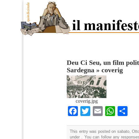
Deu Ci Seu, un film polit
Sardegna
»
coverig
coverig.jpg
Facebook
Twitter
Email
What
Co
This entry was posted on sabato, Otto
under . You can follow any responses