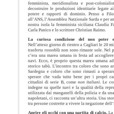
femminista, meridionalista e post-coloniali
decostruire le produzioni identitarie legate 
potere e rapporti di dominio. Penso a Filo
all’ANS, l’Assemblea Natzionale Sarda e per an
nostra isola la femminista siciliana Claudia Fa
Carla Panico e lo scrittore Christian Raimo.
La curiosa condizione del non poter ess
Nell’atteso giorno di rientro a Cagliari le 20 m
trasferta rossoblù non sono rimaste sole. Nel p
c’era una marea umana in festa ad accogliere 
navi. Ecco, è proprio questa marea umana ad
storico tabù. L’incontro tra coloro che sono an
Sardegna e coloro che sono rimasti a sperare
sperare che vada tutto bene per i propri car
cittadini di serie B, come
non italiani
. Le co
indegne su quelle navi e la qualità della repr
utilizzata dai manganelli della polizia e da una
napoletani, ci racconta un’altra storia. Una stor
tra persone costrette a vivere la negazione dell’
Aprire gli occhi con una partita di calcio.
La 