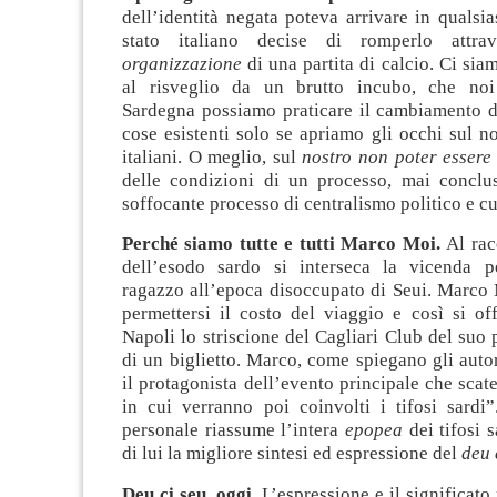
dell’identità negata poteva arrivare in quals
stato italiano decise di romperlo attr
organizzazione
di una partita di calcio. Ci sia
al risveglio da un brutto incubo, che noi
Sardegna possiamo praticare il cambiamento de
cose esistenti solo se apriamo gli occhi sul n
italiani. O meglio, sul
nostro non poter essere 
delle condizioni di un processo, mai conclu
soffocante processo di centralismo politico e cu
Perché siamo tutte e tutti Marco Moi.
Al rac
dell’esodo sardo si interseca la vicenda p
ragazzo all’epoca disoccupato di Seui. Marco
permettersi il costo del viaggio e così si of
Napoli lo striscione del Cagliari Club del suo
di un biglietto. Marco, come spiegano gli autor
il protagonista dell’evento principale che scate
in cui verranno poi coinvolti i tifosi sardi”
personale riassume l’intera
epopea
dei tifosi s
di lui la migliore sintesi ed espressione del
deu 
Deu ci seu, oggi.
L’espressione e il significato