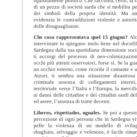
squisitamente politico. Che racconta, certo, la 
di un pezzo di società sarda che si mobilita p
dei simboli della propria identità. Ma anal
evidenzia le contraddizioni violente e autorit
delle disuguaglianze.
Che cosa rappresentava quel 15 giugno?
Alc
intervistate lo spiegano molo bene nel docufi
Sardegna dalla tua quotidiana dimensione soci
ti accorgi del processo di neo-colonizzazion
occhi più attenti osservatori, forse sì. Se la gu
un occhio esterno, come ricorda il cantante e a
Atzori, ti sembra una situazione disastrosa
criminale assenza di collegamenti interni,
territoriale verso l’Italia e l’Europa, la merci
ai danni delle cittadine e dei cittadini sardi del
ed aeree, l’assenza di tratte decenti.
Liberos, rispettados, uguales.
Se poi a questo
percezione di ogni persona che in Sardegna vi
pelle la violenza di un modello di svil
sbagliato, selvaggio e velenoso, è facile riman