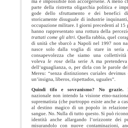
ma è impossibile non accorgersene. A meno ch
parte della ristretta oligarchia politica e imp
gode dello sfruttamento e dei benefici 
storicamente disuguale di industrie inquinanti
occupazione militare. I giorni precedenti al 15
hanno rappresentato una rottura della percez
trattati come gli altri
. Quella rabbia, quel cora
di unità che sbarcò a Napoli nel 1997 non na
nasce solo dalla voglia di stare in seria 
consapevolezza che siamo una collettività
voleva
le rose
della serie A ma pretendev
dell’uguaglianza, o, per dirla con le parole d
Mereu: “senza distinziones curiales devimus e
un’insigna, liberos, rispettados, uguales”.
Quindi tifo e sovranismo? No grazie.
Pe
nazionale non intendo la visione etno-nazional
suprematista (che purtroppo esiste anche a cas
al destino magico di un popolo in relazione 
sangue. No. Nulla di tutto questo. Si può ricono
identità anche allargando l’orizzonte dei p
misurandolo con nuove contaminazioni, an