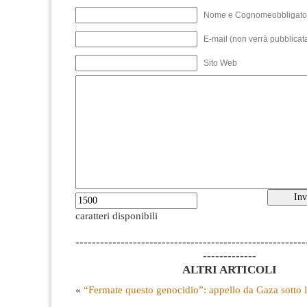
Nome e Cognomeobbligato
E-mail (non verrà pubblicata
Sito Web
caratteri disponibili
--------------------------------------------------------
-------------
ALTRI ARTICOLI
«
“Fermate questo genocidio”: appello da Gaza sotto