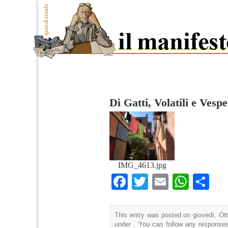
Di Gatti, Volatili e Vespe
IMG_4613.jpg
Facebook
Twitter
Email
What
Co
This entry was posted on giovedì, Ott
under . You can follow any responses