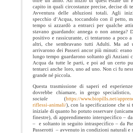
oltre un anno. All’inizio di quest’estate un 
capito in quali circostanze precise, decise di t
Avventura delle abluzioni totali. Agli ini
specchio d’Acqua, toccandolo con il petto, 
tempo si azzardò a entrarci per qualche attim
stavano guardando: annega o non annega? Da
positivo e rassicurante, ci tentarono a poco 
altri, che sembravano tutti Adulti. Ma ad 
arrivarono dei Passeri ancor più minuti: erano 
lungo tempo guardarono soltanto gli Anziani 
Acqua da tutte le parti, e poi ad un certo pu
tentarci anche loro, uno ad uno. Non ci fu nes
grande né piccola.
Questa trasmissione di saperi ed esperienze
dovrebbe chiamare, in gergo specialistico
sociale
(
https://www.biopills.net/appren
riflessi-animali/
), con la specificazione che si t
iniziale di quanto ho potuto osservare (unicame
finestre), di apprendimento interspecifico – da
– e soltanto in seguito intraspecifico – da Pas
Passerotti – avvenuto in condizioni naturali e