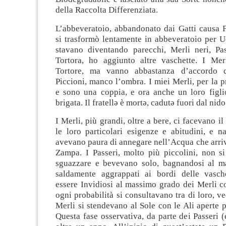
della Raccolta Differenziata.
L’abbeveratoio, abbandonato dai Gatti causa 
si trasformò lentamente in abbeveratoio per U
stavano diventando parecchi, Merli neri, Pa
Tortora, ho aggiunto altre vaschette. I Mer
Tortore, ma vanno abbastanza d’accordo c
Piccioni, manco l’ombra. I miei Merli, per la p
e sono una coppia, e ora anche un loro figlio
brigata. Il fratellə è mortə, cadutə fuori dal nido
I Merli, più grandi, oltre a bere, ci facevano i
le loro particolari esigenze e abitudini, e n
avevano paura di annegare nell’Acqua che arri
Zampa. I Passeri, molto più piccolini, non s
sguazzare e bevevano solo, bagnandosi al ma
saldamente aggrappati ai bordi delle vasch
essere Invidiosi al massimo grado dei Merli c
ogni probabilità si consultavano tra di loro, v
Merli si stendevano al Sole con le Ali aperte p
Questa fase osservativa, da parte dei Passeri (