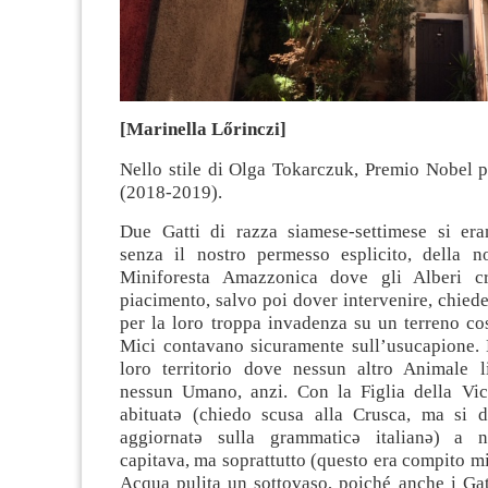
[Marinella Lőrinczi]
Nello stile di Olga Tokarczuk, Premio Nobel pe
(2018-2019).
Due Gatti di razza siamese-settimese si era
senza il nostro permesso esplicito, della no
Miniforesta Amazzonica dove gli Alberi c
piacimento, salvo poi dover intervenire, chied
per la loro troppa invadenza su un terreno cos
Mici contavano sicuramente sull’usucapione. E
loro territorio dove nessun altro Animale l
nessun Umano, anzi. Con la Figlia della Vi
abituatə (chiedo scusa alla Crusca, ma si 
aggiornatə sulla grammaticə italianə) a nu
capitava, ma soprattutto (questo era compito mi
Acqua pulita un sottovaso, poiché anche i Gat