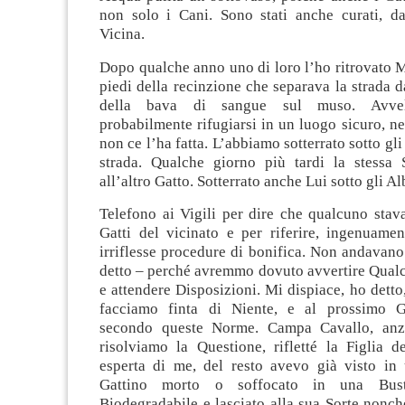
non solo i Cani. Sono stati anche curati, dal
Vicina.
Dopo qualche anno uno di loro l’ho ritrovato M
piedi della recinzione che separava la strada d
della bava di sangue sul muso. Avvel
probabilmente rifugiarsi in un luogo sicuro, ne
non ce l’ha fatta. L’abbiamo sotterrato sotto gli
strada. Qualche giorno più tardi la stessa 
all’altro Gatto. Sotterrato anche Lui sotto gli Al
Telefono ai Vigili per dire che qualcuno stav
Gatti del vicinato e per riferire, ingenuamen
irriflesse procedure di bonifica. Non andavan
detto – perché avremmo dovuto avvertire Qual
e attendere Disposizioni. Mi dispiace, ho detto
facciamo finta di Niente, e al prossimo G
secondo queste Norme. Campa Cavallo, anzi
risolviamo la Questione, rifletté la Figlia d
esperta di me, del resto avevo già visto in
Gattino morto o soffocato in una Bust
Biodegradabile e lasciato alla sua Sorte nonch