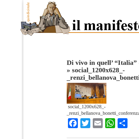
Di vivo in quell’ “Italia”
»
social_1200x628_-
_renzi_bellanova_bonet
social_1200x628_-
_renzi_bellanova_bonetti_conferen
Facebook
Twitter
Email
What
Co