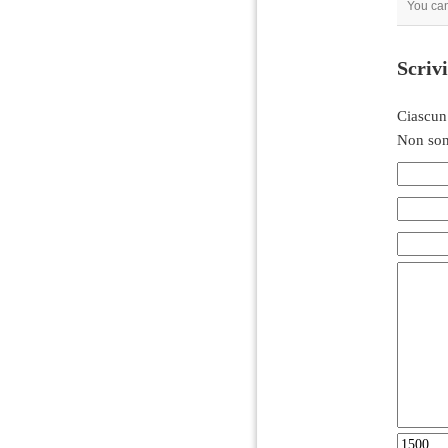
You ca
Scriv
Ciascun
Non son