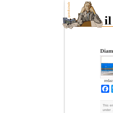
Diamo
redaz
This en
under .