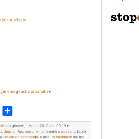
ajola nucleare
gie energetiche alternative
k
r
ail
WhatsApp
Condividi
blicato giovedì, 1 Aprile 2010 alle 00:19 e
 Sardegna
. Puoi seguire i commenti a questo articolo
oi
inviare un commento
, o fare un
trackback
dal tuo