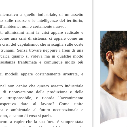
lternativo a quello industriale, di un assetto
sulle risorse e le intelligenze del territorio,
ll’ambiente, non è certamente nuovo.
 ultimissimi anni la crisi appare radicale e
a come una crisi di sistema; ci appare come un
 crisi del capitalismo, che si scaglia sulle coste
 tsunami. Senza trovare neppure i freni di una
 arcaica quanto si voleva ma in qualche modo
a sostanza frantumata e comunque molto più
ui modelli appare costantemente arretrata, e
 nel non capire che questo assetto industriale
 di riconversione della produzione e delle
 irresponsabile, e ricorda l’accanimento
prospettiva dare al lavoro? Come unire
ica e ambientale al futuro occupazionale e
ono, o sanno di cosa si parla.
ncora a capire che la sua forza è sempre stata