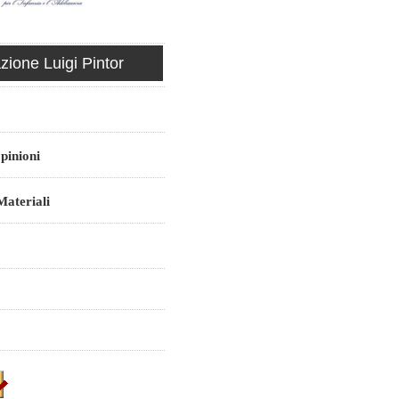
ione Luigi Pintor
pinioni
ateriali