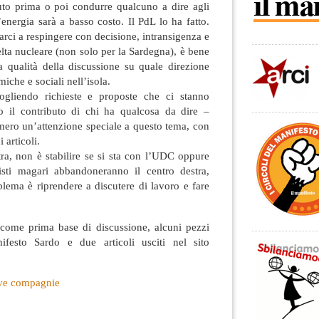
to prima o poi condurre qualcuno a dire agli
’energia sarà a basso costo. Il PdL lo ha fatto.
ci a respingere con decisione, intransigenza e
elta nucleare (non solo per la Sardegna), è bene
a qualità della discussione su quale direzione
iche e sociali nell’isola.
gliendo richieste e proposte che ci stanno
 il contributo di chi ha qualcosa da dire –
mero un’attenzione speciale a questo tema, con
 articoli.
stra, non è stabilire se si sta con l’UDC oppure
isti magari abbandoneranno il centro destra,
blema è riprendere a discutere di lavoro e fare
.
come prima base di discussione, alcuni pezzi
ifesto Sardo e due articoli usciti nel sito
tive compagnie