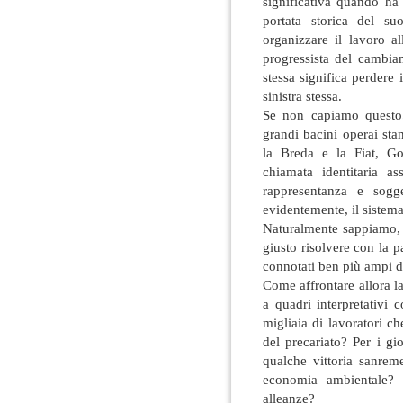
significativa quando ha
portata storica del s
organizzare il lavoro al
progressista del cambia
stessa significa perdere i
sinistra stessa.
Se non capiamo questo
grandi bacini operai st
la Breda e la Fiat, G
chiamata identitaria a
rappresentanza e sogge
evidentemente, il sistem
Naturalmente sappiamo, 
giusto risolvere con la 
connotati ben più ampi de
Come affrontare allora la 
a quadri interpretativi 
migliaia di lavoratori c
del precariato? Per i gi
qualche vittoria sanreme
economia ambientale? 
alleanze?