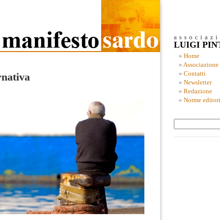
associaz
LUIGI PI
Home
Associazione
Contatti
rnativa
Newsletter
Redazione
Norme editori