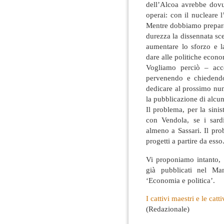
dell’Alcoa avrebbe dovu
operai: con il nucleare l
Mentre dobbiamo preparar
durezza la dissennata sc
aumentare lo sforzo e l
dare alle politiche econom
Vogliamo perciò – acco
pervenendo e chiedendo
dedicare al prossimo nu
la pubblicazione di alcuni
Il problema, per la sini
con Vendola, se i sard
almeno a Sassari. Il pro
progetti a partire da esso
Vi proponiamo intanto, 
già pubblicati nel Man
‘Economia e politica’.
I cattivi maestri e le cat
(Redazionale)