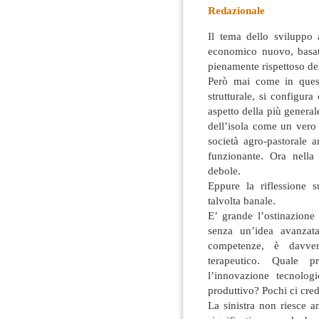
Redazionale
Il tema dello sviluppo a
economico nuovo, basato 
pienamente rispettoso de
Però mai come in questi
strutturale, si configur
aspetto della più generale
dell’isola come un vero
società agro-pastorale
funzionante. Ora nell
debole.
Eppure la riflessione s
talvolta banale.
E’ grande l’ostinazione
senza un’idea avanzata
competenze, è davvero
terapeutico. Quale 
l’innovazione tecnolog
produttivo? Pochi ci cred
La sinistra non riesce a