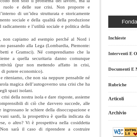
 colto non solo il problema del lavoro, ma la
uo ruolo e delle sue crisi. Non proporre e
l’interno di un’idea strutturata e storicamente
mento sociale e della qualità della produzione
Fondaz
l radicamento e l’utilità sociale e politica della
Inchieste
, non capiamo ad esempio perché al Nord i
anno passando alla Lega (Lombardia, Piemonte:
obetti e Gramsci). Né comprendiamo che la
Interventi E O
ssieme a quella securitaria danno comunque
ttività (pur non mettendo affatto in crisi,
Documenti E M
a di potere economico).
e riteniamo, che non sia neppure pensabile né
parola magica dell’autogoverno una crisi che ha
Rubriche
gli spazi isolani.
crisi della nostra isola e dare risposte, assieme
Articoli
comprensibili di ciò che davvero succede, alle
he ingrossano le schiere della disoccupazione e
Archivio
ovani sardi, la prospettiva è quella indicata da
se, o altro? Vi è prospettiva nella cosiddetta
Non sarà il caso di riprendere a costruire