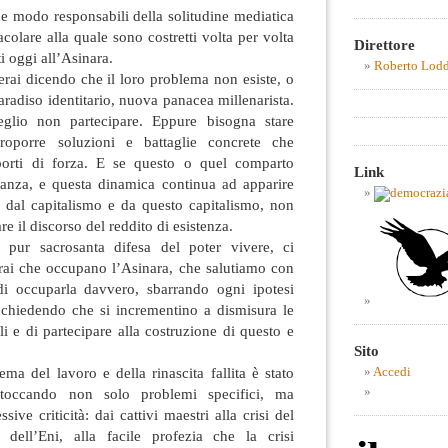
he modo responsabili della solitudine mediatica
colare alla quale sono costretti volta per volta
Direttore
ti oggi all’Asinara.
Roberto Lod
rai dicendo che il loro problema non esiste, o
aradiso identitario, nuova panacea millenarista.
glio non partecipare. Eppure bisogna stare
roporre soluzioni e battaglie concrete che
porti di forza. E se questo o quel comparto
Link
anza, e questa dinamica continua ad apparire
le dal capitalismo e da questo capitalismo, non
re il discorso del reddito di esistenza.
pur sacrosanta difesa del poter vivere, ci
erai che occupano l’Asinara, che salutiamo con
 di occuparla davvero, sbarrando ogni ipotesi
 chiedendo che si incrementino a dismisura le
li e di partecipare alla costruzione di questo e
Sito
ema del lavoro e della rinascita fallita è stato
Accedi
 toccando non solo problemi specifici, ma
ive criticità: dai cattivi maestri alla crisi del
 dell’Eni, alla facile profezia che la crisi