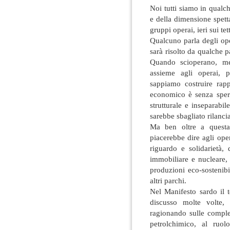
Noi tutti siamo in qualc
e della dimensione spetta
gruppi operai, ieri sui tet
Qualcuno parla degli ope
sarà risolto da qualche p
Quando scioperano, me
assieme agli operai, p
sappiamo costruire rap
economico è senza sper
strutturale e inseparabi
sarebbe sbagliato rilancia
Ma ben oltre a questa 
piacerebbe dire agli op
riguardo e solidarietà,
immobiliare e nucleare,
produzioni eco-sostenibi
altri parchi.
Nel Manifesto sardo il t
discusso molte volte,
ragionando sulle compless
petrolchimico, al ruolo