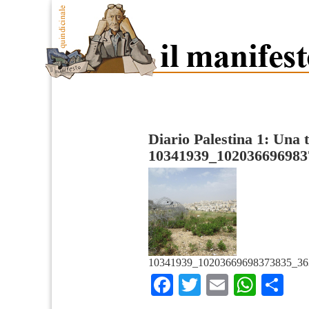
Diario Palestina 1: Una t
10341939_102036696983
10341939_10203669698373835_36
Facebook
Twitter
Email
What
Co