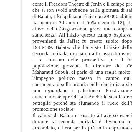
come il Freedom Theatre di Jenin e il campo pro
che si son svolti ambedue nella giornata di s
di Balata, 1 kmq di superficie con 29.000 abitan
ha meno di 29 anni e il 50% meno di 18), il
attivo della Cisgiordania, grava una compren
stanchezza. All’inizio questo campo ospitav
provenienti da Jaffa; fu creato subito dop
1948-’49. Balata, che ha visto l’inizio dell
seconda Intifada, ora ha un alto tasso di diso
e la chiusura delle prospettive per il fu
popolazione giovane. Il direttore del Cen
Mahamud Subuh, ci parla di una realtà molto
l’impegno politico messo in campo qu
sperimentato sulla propria pelle che i discorsi 
non riguardano i palestinesi. Frustrazio
aumentano sempre di più. Anche le scuole div
battaglia perché sta sfumando il ruolo dell’i
promozione sociale.
Il campo di Balata è passato attraverso esper
durante la seconda Intifada è diventato un
circondato, ed era per lo più sotto coprifuoco