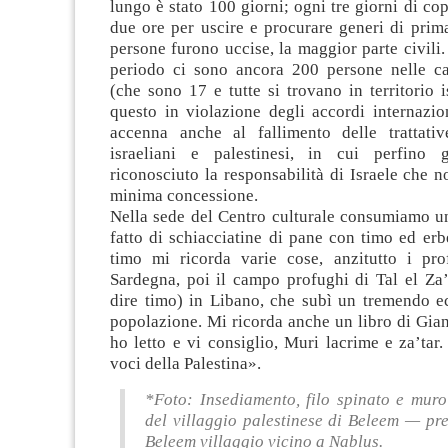
lungo è stato 100 giorni; ogni tre giorni di co
due ore per uscire e procurare generi di prim
persone furono uccise, la maggior parte civili.
periodo ci sono ancora 200 persone nelle car
(che sono 17 e tutte si trovano in territorio 
questo in violazione degli accordi internazi
accenna anche al fallimento delle trattati
israeliani e palestinesi, in cui perfino
riconosciuto la responsabilità di Israele che n
minima concessione.
Nella sede del Centro culturale consumiamo u
fatto di schiacciatine di pane con timo ed erb
timo mi ricorda varie cose, anzitutto i pr
Sardegna, poi il campo profughi di Tal el Za’
dire timo) in Libano, che subì un tremendo ec
popolazione. Mi ricorda anche un libro di Gia
ho letto e vi consiglio, Muri lacrime e za’tar. 
voci della Palestina».
*Foto: Insediamento, filo spinato e muro
del villaggio palestinese di Beleem — pr
Beleem villaggio vicino a Nablus.