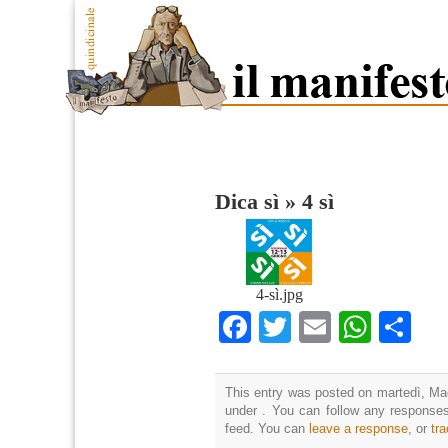
Dica sì
»
4 sì
4-sì.jpg
Facebook
Twitter
Email
What
Co
This entry was posted on martedì, Mag
under . You can follow any responses
feed. You can
leave a response
, or
tr