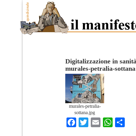
Digitalizzazione in sanit
murales-petralia-sottana
murales-petralia-
sottana.jpg
Facebook
Twitter
Email
What
Co