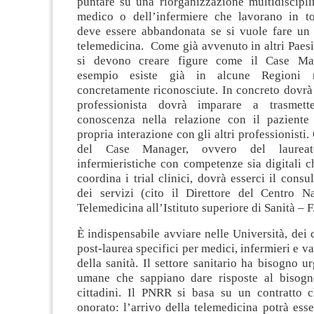
puntare su una riorganizzazione multidiscipli
medico o dell’infermiere che lavorano in t
deve essere abbandonata se si vuole fare un
telemedicina. Come già avvenuto in altri Paesi,
si devono creare figure come il Case Ma
esempio esiste già in alcune Regioni
concretamente riconosciute. In concreto dovrà
professionista dovrà imparare a trasmett
conoscenza nella relazione con il paziente
propria interazione con gli altri professionisti. 
del Case Manager, ovvero del laureat
infermieristiche con competenze sia digitali c
coordina i trial clinici, dovrà esserci il consu
dei servizi (cito il Direttore del Centro N
Telemedicina all’Istituto superiore di Sanità – F
È indispensabile avviare nelle Università, dei c
post-laurea specifici per medici, infermieri e va
della sanità. Il settore sanitario ha bisogno ur
umane che sappiano dare risposte al bisogn
cittadini. Il PNRR si basa su un contratto 
onorato: l’arrivo della telemedicina potrà esse