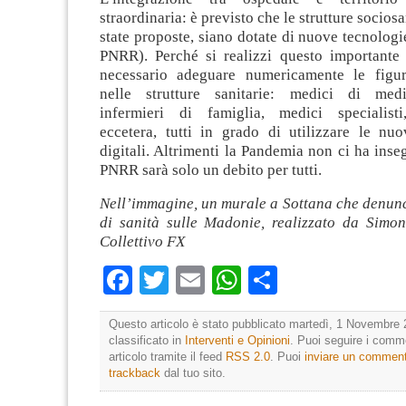
straordinaria: è previsto che le strutture socios
state proposte, siano dotate di nuove tecnologi
PNRR). Perché si realizzi questo important
necessario adeguare numericamente le figur
nelle strutture sanitarie: medici di medi
infermieri di famiglia, medici specialisti, 
eccetera, tutti in grado di utilizzare le nuo
digitali. Altrimenti la Pandemia non ci ha inseg
PNRR sarà solo un debito per tutti.
Nell’immagine, un murale a Sottana che denun
di sanità sulle Madonie, realizzato da Simon
Collettivo FX
Facebook
Twitter
Email
WhatsApp
Condividi
Questo articolo è stato pubblicato martedì, 1 Novembre 
classificato in
Interventi e Opinioni
. Puoi seguire i comm
articolo tramite il feed
RSS 2.0
. Puoi
inviare un commen
trackback
dal tuo sito.