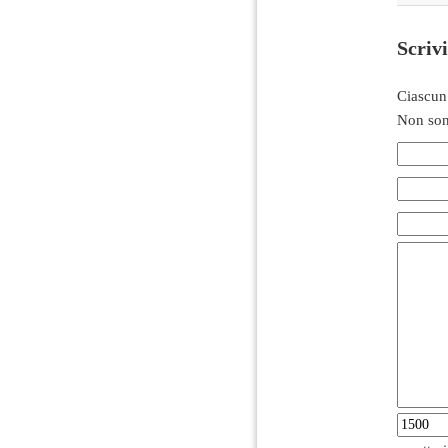
Scriv
Ciascun
Non son