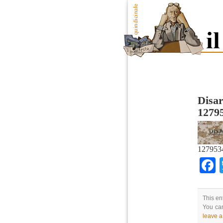
Disa
1279
127953
This en
You can
leave 