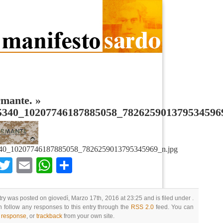
rmante.
»
5340_10207746187885058_782625901379534596
40_10207746187885058_7826259013795345969_n.jpg
Facebook
Twitter
Email
WhatsApp
Condividi
try was posted on giovedì, Marzo 17th, 2016 at 23:25 and is filed under .
 follow any responses to this entry through the
RSS 2.0
feed. You can
a response
, or
trackback
from your own site.