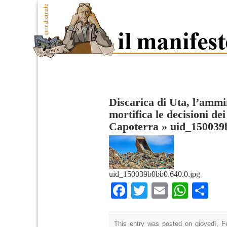
Discarica di Uta, l’amm
mortifica le decisioni de
Capoterra
»
uid_150039
uid_150039b0bb0.640.0.jpg
Facebook
Twitter
Email
What
Co
This entry was posted on giovedì, F