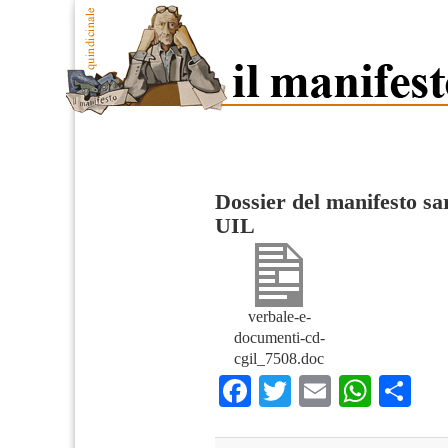
Dossier del manifesto sa
UIL
verbale-e-
documenti-cd-
cgil_7508.doc
Facebook
Twitter
Email
What
Co