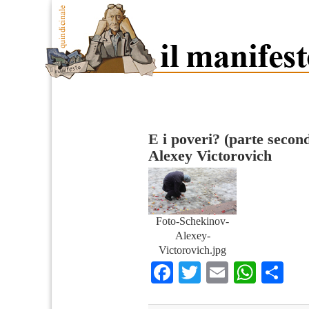
E i poveri? (parte secon
Alexey Victorovich
Foto-Schekinov-
Alexey-
Victorovich.jpg
Facebook
Twitter
Email
What
Co