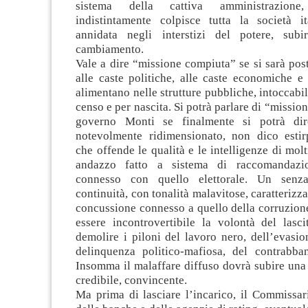
sistema della cattiva amministrazion
indistintamente colpisce tutta la società it
annidata negli interstizi del potere, subi
cambiamento.
Vale a dire “missione compiuta” se si sarà post
alle caste politiche, alle caste economiche e
alimentano nelle strutture pubbliche, intoccabil
censo e per nascita. Si potrà parlare di “missio
governo Monti se finalmente si potrà di
notevolmente ridimensionato, non dico estir
che offende le qualità e le intelligenze di molt
andazzo fatto a sistema di raccomandazio
connesso con quello elettorale. Un senz
continuità, con tonalità malavitose, caratterizza
concussione connesso a quello della corruzione
essere incontrovertibile la volontà del lasc
demolire i piloni del lavoro nero, dell’evasion
delinquenza politico-mafiosa, del contrabban
Insomma il malaffare diffuso dovrà subire una 
credibile, convincente.
Ma prima di lasciare l’incarico, il Commissa