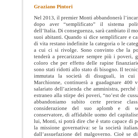
Graziano Pintori
Nel 2013, il premier Monti abbandonerà l’inca
dopo aver “semplificato” il sistema poli
dell’Italia. Di conseguenza, sarà cambiato il mo
suoi abitanti. Quando si dice semplificare e 
di vita
restano indefinite la categoria o le categ
a cui ci si rivolge. Sono convinto che la po
tenderà a precarizzare sempre più i poveri, g
coloro che per effetto delle rapine finanziari
sono stati ridotti allo stato di bisogno. Il tecn
immutata la società di disuguali, in cui 
Marchionne, continuerà a guadagnare 400 vo
salariato dell’azienda che amministra, perché
estraneo alla stirpe dei poveri, “no’est de cuss
abbandoniamo subito certe pretese class
considerazione del suo aplomb e di s
conservatore, di affidabile uomo del capitali
lui, Monti, si potrà dire che è stato capace di 
la missione governativa: se la società italia
dall’assuefazione del malgoverno. Cioè se di