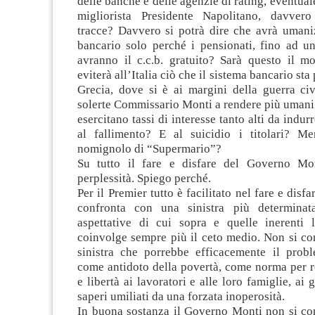
delle banche e delle agenzie di rating, eventual
migliorista Presidente Napolitano, davvero
tracce? Davvero si potrà dire che avrà umaniz
bancario solo perché i pensionati, fino ad un
avranno il c.c.b. gratuito? Sarà questo il mo
eviterà all’Italia ciò che il sistema bancario st
Grecia, dove si è ai margini della guerra civ
solerte Commissario Monti a rendere più umani 
esercitano tassi di interesse tanto alti da indu
al fallimento? E al suicidio i titolari? Me
nomignolo di “Supermario”?
Su tutto il fare e disfare del Governo Mon
perplessità. Spiego perché.
Per il Premier tutto è facilitato nel fare e disf
confronta con una sinistra più determinat
aspettative di cui sopra e quelle inerenti 
coinvolge sempre più il ceto medio. Non si co
sinistra che porrebbe efficacemente il prob
come antidoto della povertà, come norma per re
e libertà ai lavoratori e alle loro famiglie, ai 
saperi umiliati da una forzata inoperosità.
In buona sostanza il Governo Monti non si co