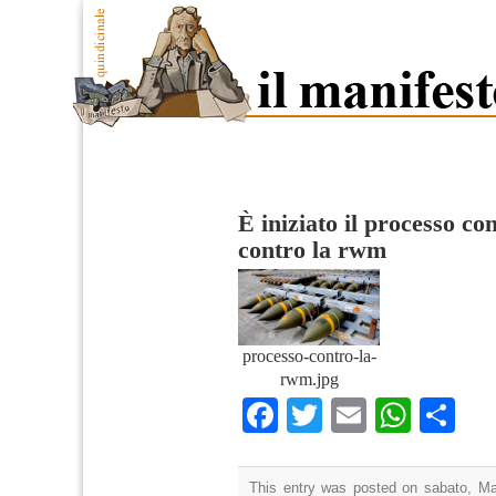
È iniziato il processo c
contro la rwm
processo-contro-la-
rwm.jpg
Facebook
Twitter
Email
What
Co
This entry was posted on sabato, Mar