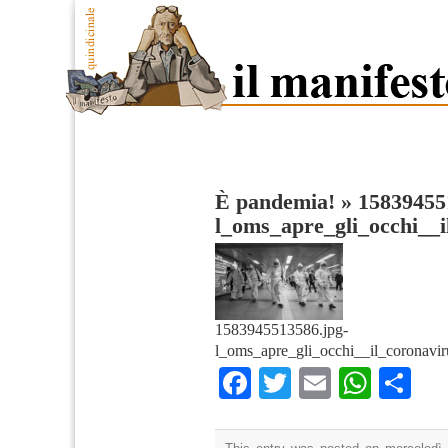
È pandemia!
»
15839455
l_oms_apre_gli_occhi__
1583945513586.jpg-
l_oms_apre_gli_occhi__il_coronavi
Facebook
Twitter
Email
What
Co