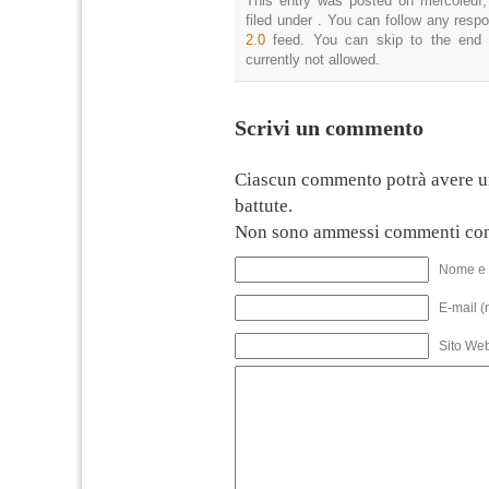
This entry was posted on mercoledì,
filed under . You can follow any resp
2.0
feed. You can skip to the end 
currently not allowed.
Scrivi un commento
Ciascun commento potrà avere u
battute.
Non sono ammessi commenti con
Nome e 
E-mail (
Sito We