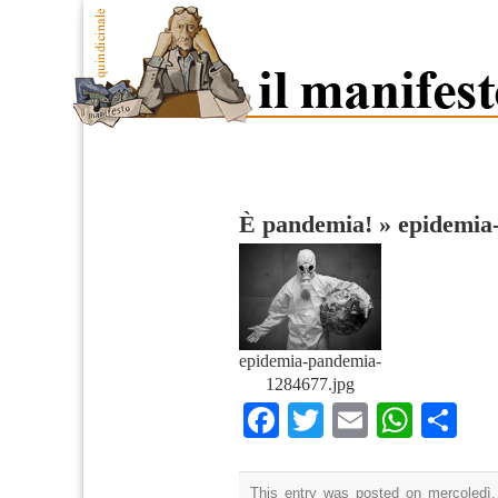
È pandemia!
»
epidemia
epidemia-pandemia-
1284677.jpg
Facebook
Twitter
Email
What
Co
This entry was posted on mercoledì,