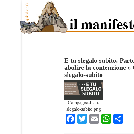
E tu slegalo subito. Par
abolire la contenzione
»
slegalo-subito
Campagna-E-tu-
slegalo-subito.png
Facebook
Twitter
Email
What
Co