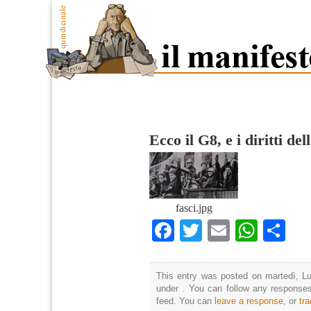
Ecco il G8, e i diritti de
fasci.jpg
Facebook
Twitter
Email
What
Co
This entry was posted on martedì, Lug
under . You can follow any responses
feed. You can
leave a response
, or
tr