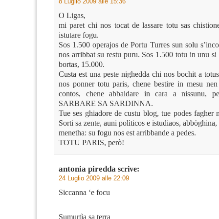
8 Luglio 2009 alle 15:36
O Ligas,
mi paret chi nos tocat de lassare totu sas chistion
istutare fogu.
Sos 1.500 operajos de Portu Turres sun solu s’inco
nos arribbat su restu puru. Sos 1.500 totu in unu s
bortas, 15.000.
Custa est una peste nighedda chi nos bochit a totu
nos ponner totu paris, chene bestire in mesu nen
contos, chene abbaidare in cara a nissunu, p
SARBARE SA SARDINNA.
Tue ses ghiadore de custu blog, tue podes fagher m
Sorti sa zente, auni polìticos e istudiaos, abbòghina,
menetha: su fogu nos est arribbande a pedes.
TOTU PARIS, però!
antonia piredda
scrive:
24 Luglio 2009 alle 22:09
Siccanna ‘e focu
Sumurtìa sa terra