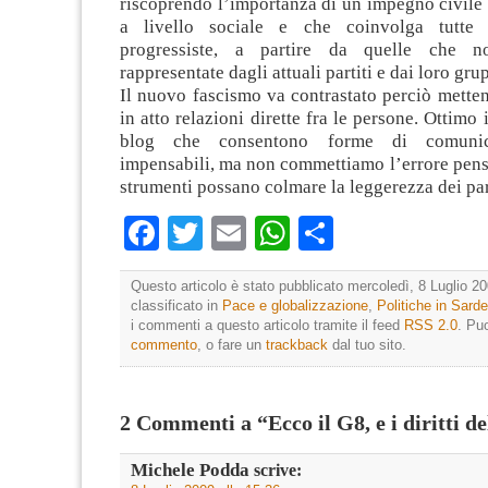
riscoprendo l’importanza di un impegno civile 
a livello sociale e che coinvolga tutte
progressiste, a partire da quelle che n
rappresentate dagli attuali partiti e dai loro grup
Il nuovo fascismo va contrastato perciò mett
in atto relazioni dirette fra le persone. Ottimo i
blog che consentono forme di comunic
impensabili, ma non commettiamo l’errore pens
strumenti possano colmare la leggerezza dei part
Facebook
Twitter
Email
WhatsApp
Condividi
Questo articolo è stato pubblicato mercoledì, 8 Luglio 20
classificato in
Pace e globalizzazione
,
Politiche in Sard
i commenti a questo articolo tramite il feed
RSS 2.0
. Pu
commento
, o fare un
trackback
dal tuo sito.
2 Commenti a “Ecco il G8, e i diritti d
Michele Podda
scrive: