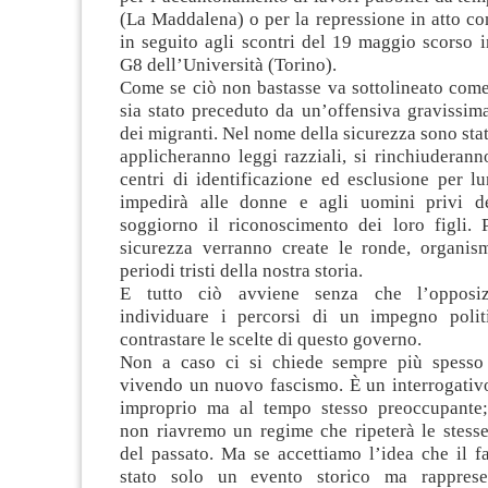
(La Maddalena) o per la repressione in atto con
in seguito agli scontri del 19 maggio scorso 
G8 dell’Università (Torino).
Come se ciò non bastasse va sottolineato com
sia stato preceduto da un’offensiva gravissima 
dei migranti. Nel nome della sicurezza sono stat
applicheranno leggi razziali, si rinchiuderann
centri di identificazione ed esclusione per lu
impedirà alle donne e agli uomini privi d
soggiorno il riconoscimento dei loro figli. P
sicurezza verranno create le ronde, organi
periodi tristi della nostra storia.
E tutto ciò avviene senza che l’opposiz
individuare i percorsi di un impegno polit
contrastare le scelte di questo governo.
Non a caso ci si chiede sempre più spesso
vivendo un nuovo fascismo. È un interrogativo
improprio ma al tempo stesso preoccupante;
non riavremo un regime che ripeterà le stesse
del passato. Ma se accettiamo l’idea che il f
stato solo un evento storico ma rappres