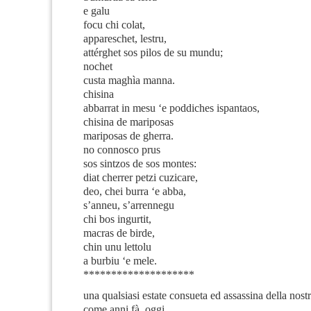
e galu
focu chi colat,
appareschet, lestru,
attérghet sos pilos de su mundu;
nochet
custa maghìa manna.
chisina
abbarrat in mesu ‘e poddiches ispantaos,
chisina de mariposas
mariposas de gherra.
no connosco prus
sos sintzos de sos montes:
diat cherrer petzi cuzicare,
deo, chei burra ‘e abba,
s’anneu, s’arrennegu
chi bos ingurtit,
macras de birde,
chin unu lettolu
a burbiu ‘e mele.
********************
una qualsiasi estate consueta ed assassina della nostr
come anni fà, oggi.