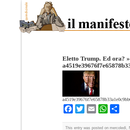
Eletto Trump. Ed ora?
»
a4519e39676f7e65878b3
a4519e39676f7e65878b33a1e0c9bb
Facebook
Twitter
Email
What
Co
This entry was posted on mercoledì, 