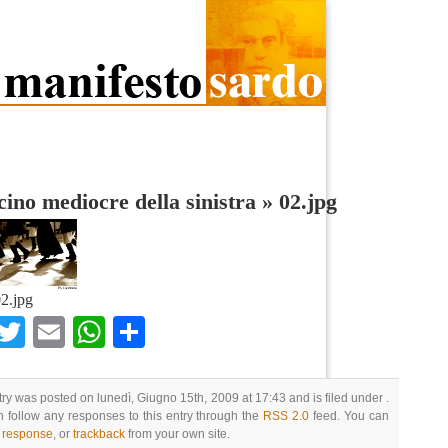
scino mediocre della sinistra
»
02.jpg
2.jpg
Facebook
Twitter
Email
WhatsApp
Condividi
try was posted on lunedì, Giugno 15th, 2009 at 17:43 and is filed under .
 follow any responses to this entry through the
RSS 2.0
feed. You can
a response
, or
trackback
from your own site.