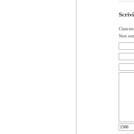
Scriv
Ciascun
Non son