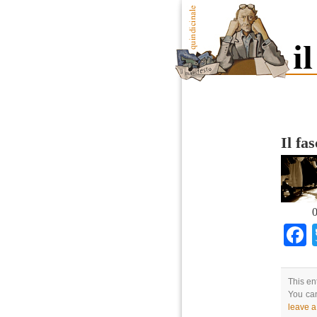
Il fa
0
This en
You can
leave 