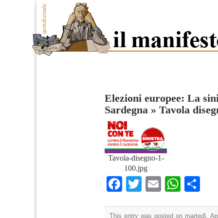
Elezioni europee: La sini
Sardegna
»
Tavola diseg
Tavola-disegno-1-
100.jpg
Facebook
Twitter
Email
What
Co
This entry was posted on martedì, Apr