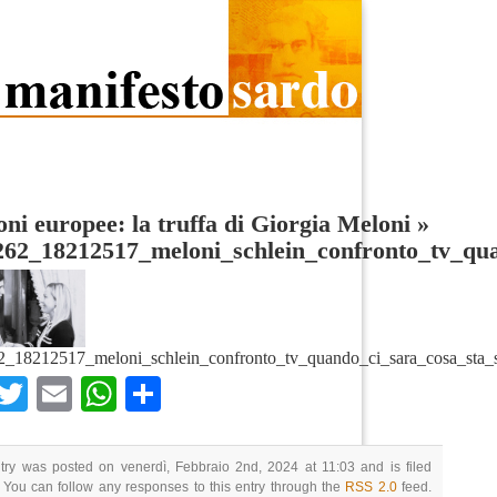
oni europee: la truffa di Giorgia Meloni
»
262_18212517_meloni_schlein_confronto_tv_qu
_18212517_meloni_schlein_confronto_tv_quando_ci_sara_cosa_sta_
Facebook
Twitter
Email
WhatsApp
Condividi
try was posted on venerdì, Febbraio 2nd, 2024 at 11:03 and is filed
 You can follow any responses to this entry through the
RSS 2.0
feed.