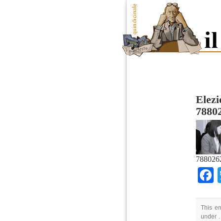
Elezi
7880
7880262
This en
under .