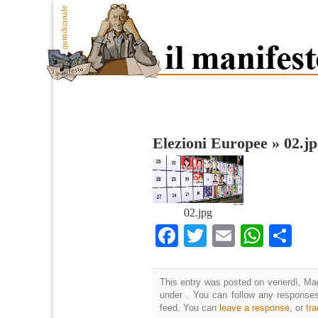
Elezioni Europee
»
02.j
02.jpg
Facebook
Twitter
Email
What
Co
This entry was posted on venerdì, Mag
under . You can follow any responses
feed. You can
leave a response
, or
tr