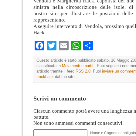
Vendola e Margherita Hack, capolista dei due 
sinistra nella circoscrizione delle isole, di
nostro sito per illustrare le posizioni delle
rappresentano.
A seguire intervento di Vendola, prossimo quel
Hack
Facebook
Twitter
Email
WhatsApp
Condividi
Questo articolo è stato pubblicato sabato, 16 Maggio 200
classificato in
Movimenti e partiti
. Puoi seguire i commen
articolo tramite il feed
RSS 2.0
. Puoi
inviare un commen
trackback
dal tuo sito.
Scrivi un commento
Ciascun commento potrà avere una lunghezza 
battute.
Non sono ammessi commenti consecutivi.
Nome e Cognomeobbligato