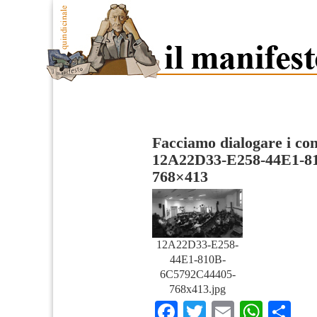
Facciamo dialogare i confl
12A22D33-E258-44E1-8
768×413
12A22D33-E258-
44E1-810B-
6C5792C44405-
768x413.jpg
Facebook
Twitter
Email
What
Co