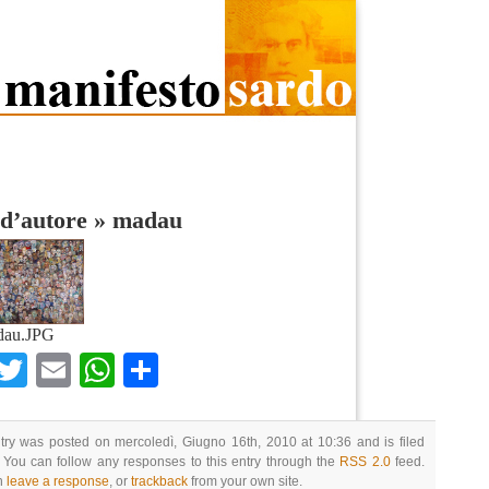
 d’autore
»
madau
dau.JPG
Facebook
Twitter
Email
WhatsApp
Condividi
try was posted on mercoledì, Giugno 16th, 2010 at 10:36 and is filed
 You can follow any responses to this entry through the
RSS 2.0
feed.
n
leave a response
, or
trackback
from your own site.