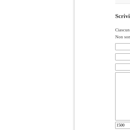
Scriv
Ciascun
Non son