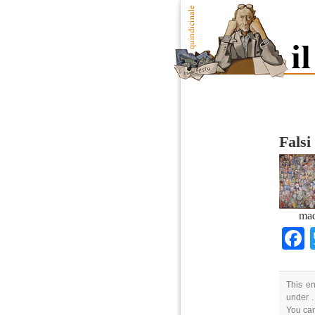
Falsi
ma
This en
under .
You ca