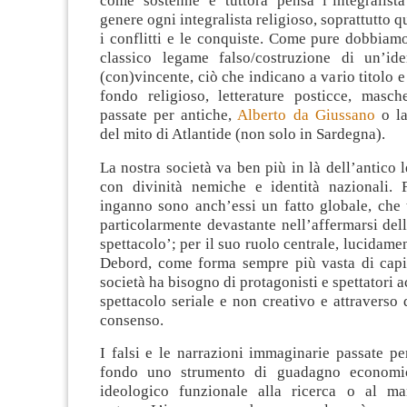
come sostenne e tuttora pensa l’integralista
genere ogni integralista religioso, soprattutto 
i conflitti e le conquiste. Come pure dobbiamo
classico legame falso/costruzione di un’ide
(con)vincente, ciò che indicano a vario titolo e
fondo religioso, letterature posticce, masch
passate per antiche,
Alberto da Giussano
o l
del mito di Atlantide (non solo in Sardegna).
La nostra società va ben più in là dell’antico 
con divinità nemiche e identità nazionali. F
inganno sono anch’essi un fatto globale, che 
particolarmente devastante nell’affermarsi dell
spettacolo’; per il suo ruolo centrale, lucidame
Debord, come forma sempre più vasta di capi
società ha bisogno di protagonisti e spettatori 
spettacolo seriale e non creativo e attraverso 
consenso.
I falsi e le narrazioni immaginarie passate pe
fondo uno strumento di guadagno economi
ideologico funzionale alla ricerca o al ma