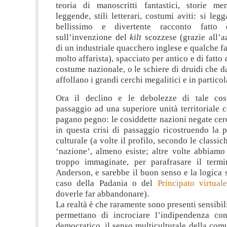
teoria di manoscritti fantastici, storie mem
leggende, stili letterari, costumi aviti: si leg
bellissimo e divertente racconto fatt
sull’invenzione del
kilt
scozzese (grazie all’a
di un industriale quacchero inglese e qualche fa
molto affarista), spacciato per antico e di fatto
costume nazionale, o le schiere di druidi che d
affollano i grandi cerchi megalitici e in partic
Ora il declino e le debolezze di tale cos
passaggio ad una superiore unità territoriale
pagano pegno: le cosiddette nazioni negate cerc
in questa crisi di passaggio ricostruendo la 
culturale (a volte il profilo, secondo le classic
‘nazione’, almeno esiste; altre volte abbiamo
troppo immaginate, per parafrasare il term
Anderson, e sarebbe il buon senso e la logica 
caso della Padania o del
Principato virtual
doverle far abbandonare).
La realtà è che raramente sono presenti sensibil
permettano di incrociare l’indipendenza co
democratico, il senso multiculturale della comun