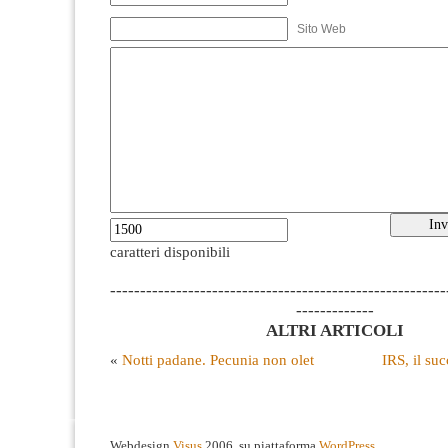
Sito Web
caratteri disponibili
--------------------------------------------------------
-------------
ALTRI ARTICOLI
«
Notti padane. Pecunia non olet
IRS, il su
Webdesign
Visus
2006, su piattaforma
WordPress