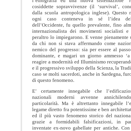
l’etnografia ed una nuova sistemazione ‘ra
cosiddette sopravvivenze (il ‘survival’, conc
dalla scuola antropologica inglese). Questo 
ogni caso conteneva in sé l’idea dell
dell’Occidente, fu quello prevalente, fino alm
internazionalista dei movimenti socialisti e
peraltro lo impiegarono. E venne pienamente u
da chi non si stava affermando come nazion
nemico del progresso: sia per essere al passo
dominante, e magari un giorno ammesso ‘a c
reagire a modernità ed Illuminismo recuperando
e il progressivo sviluppo della Scienza, la Trad
caso se molti sacerdoti, anche in Sardegna, fur
di questo fenomeno.
E’ certamente innegabile che l’edificazio
nazionali moderni avvenne annichilend
particolarità. Ma è altrettanto innegabile l’
legame diretto fra potentissime e ben architetta
ed il più vasto fenomeno storico del nazion
grazie a formidabili falsificazioni, in par
inventate ex-novo gabellate per antiche. Con