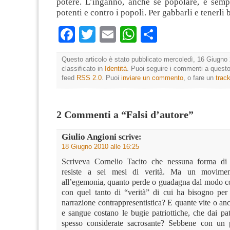
potere. L’inganno, anche se popolare, è semp
potenti e contro i popoli. Per gabbarli e tenerli 
Facebook
Twitter
Email
WhatsApp
Condividi
Questo articolo è stato pubblicato mercoledì, 16 Giugno 
classificato in
Identità
. Puoi seguire i commenti a questo 
feed
RSS 2.0
. Puoi
inviare un commento
, o fare un
trac
2 Commenti a “Falsi d’autore”
Giulio Angioni
scrive:
18 Giugno 2010 alle 16:25
Scriveva Cornelio Tacito che nessuna forma di p
resiste a sei mesi di verità. Ma un movimen
all’egemonia, quanto perde o guadagna dal modo con
con quel tanto di “verità” di cui ha bisogno per
narrazione contrappresentistica? E quante vite o an
e sangue costano le bugie patriottiche, che dai pat
spesso considerate sacrosante? Sebbene con un p