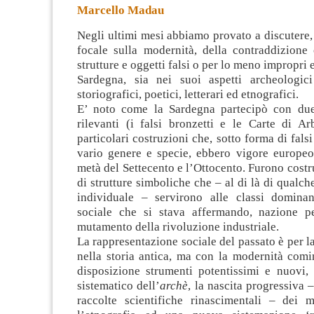
Marcello Madau
Negli ultimi mesi abbiamo provato a discutere,
focale sulla modernità, della contraddizione 
strutture e oggetti falsi o per lo meno impropri e
Sardegna,
sia nei suoi aspetti archeologic
storiografici, poetici, letterari ed etnografici.
E’ noto come la Sardegna partecipò con due
rilevanti (i falsi bronzetti e le Carte di Ar
particolari costruzioni che, sotto forma di fals
vario genere e specie, ebbero vigore europeo
metà del Settecento e l’Ottocento. Furono costr
di strutture simboliche che – al di là di qualch
individuale – servirono alle classi domina
sociale che si stava affermando, nazione p
mutamento della rivoluzione industriale.
La rappresentazione sociale del passato è per la
nella storia antica, ma con la modernità comi
disposizione strumenti potentissimi e nuovi,
sistematico dell’
archè
, la nascita progressiva 
raccolte scientifiche rinascimentali – dei m