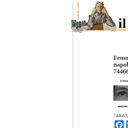
Femmi
napol
7446
744667