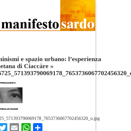
nismi e spazio urbano: l’esperienza
etana di Ciaccàre
»
6725_571393790069178_7653736067702456320_
25_571393790069178_7653736067702456320_o.jpg
Facebook
Twitter
Email
WhatsApp
Condividi