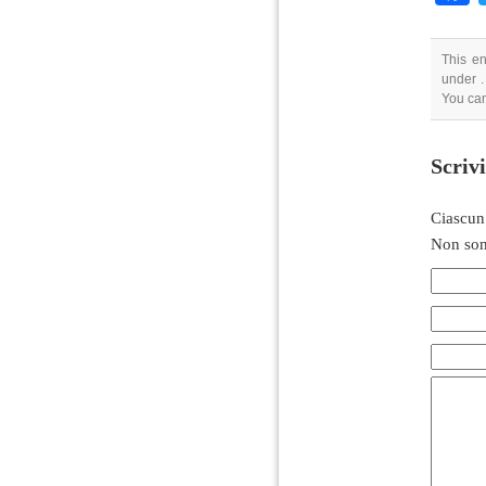
This e
under .
You can
Scriv
Ciascun
Non son