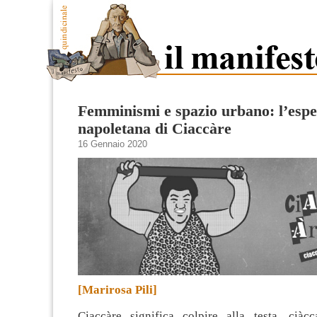
Femminismi e spazio urbano: l’espe
napoletana di Ciaccàre
16 Gennaio 2020
[Marirosa Pili]
Ciaccàre significa colpire alla testa, ciàc