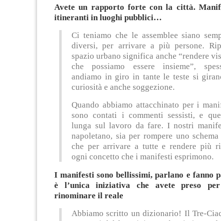
Avete un rapporto forte con la città. Manif
itineranti in luoghi pubblici…
Ci teniamo che le assemblee siano semp
diversi, per arrivare a più persone. Rip
spazio urbano significa anche “rendere vis
che possiamo essere insieme”, spe
andiamo in giro in tante le teste si gira
curiosità e anche soggezione.
Quando abbiamo attacchinato per i manif
sono contati i commenti sessisti, e que
lunga sul lavoro da fare. I nostri manif
napoletano, sia per rompere uno schema l
che per arrivare a tutte e rendere più r
ogni concetto che i manifesti esprimono.
I manifesti sono bellissimi, parlano e fanno 
è l’unica iniziativa che avete preso pe
rinominare il reale
Abbiamo scritto un dizionario! Il Tre-Cia