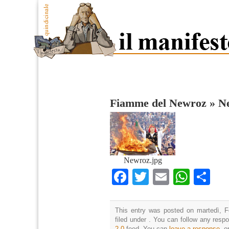
Fiamme del Newroz
»
N
Newroz.jpg
Facebook
Twitter
Email
What
Co
This entry was posted on martedì, F
filed under . You can follow any resp
2.0
feed. You can
leave a response
, o