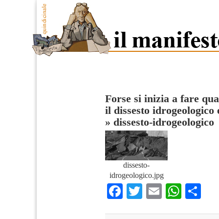
Forse si inizia a fare qu
il dissesto idrogeologico 
»
dissesto-idrogeologico
dissesto-
idrogeologico.jpg
Facebook
Twitter
Email
What
Co