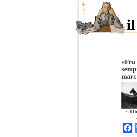
«Fra 
semp
marc
7clt1f