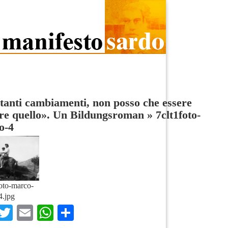
tanti cambiamenti, non posso che essere
re quello». Un Bildungsroman
»
7clt1foto-
o-4
oto-marco-
4.jpg
Facebook
Twitter
Email
WhatsApp
Condividi