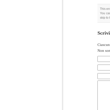
This en
You can
skip to
Scriv
Ciascun
Non son