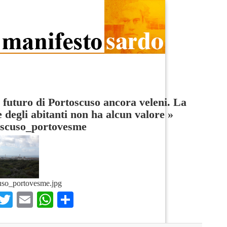
l futuro di Portoscuso ancora veleni. La
e degli abitanti non ha alcun valore
»
oscuso_portovesme
uso_portovesme.jpg
Facebook
Twitter
Email
WhatsApp
Condividi