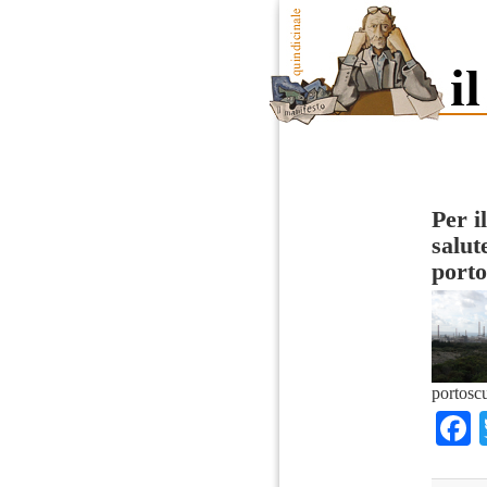
Per i
salut
port
portosc