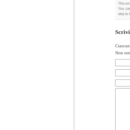
This en
You can
skip to
Scriv
Ciascun
Non son