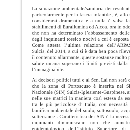
La situazione ambientale/sanitaria dei resident
particolarmente per la fascia infantile , è, allo 
considerarsi drammatica e a nulla è valsa la
stabilimenti di Eurallumina ed Alcoa, ora in odo
che non ha determinato l’abbassamento delle
degli inquinanti tossico nocivi a cui è esposta
Come attesta l’ultima relazione dell’ARPAS
Sulcis, del 2014, a cui si è data ben poca rile
il contenuto allarmante, queste sostanze molto p
salute umana superano i limiti previsti dalla
l’immaginabile.
Ai decisori politici tutti e al Sen. Lai non sarà 
che la zona di Portoscuso è inserita nel Si
Nazionale (SIN) Sulcis-Iglesiente-Guspinese, 
nelle sue matrici in maniera così estesa da ess
tra le più pericolose d’ Italia, con necessità 
bonifica ambientale del suolo, sottosuolo, acqu
sotterranee . Caratteristica dei SIN è la necess
inquinanti diminuiscano non che aumeti
epidemiologico dell’Istituto Superiore di 