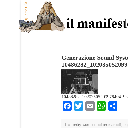
Generazione Sound Sys
10486282_102035052099
10486282_10203505209978404_93
Facebook
Twitter
Email
What
Co
This entry was posted on martedì, Lug