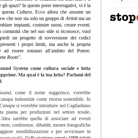
gli spazi? In questo porre interrogativi, vi è la
di questa
Cultura
. Ecco allora che assume un
ew
che non sia solo un gruppo di
Artisti
ma un
emblare impianti, costruire suoni, creare eventi.
 comunità che nel suo stile si riconosce, vuol
 piedi un progetto di sovversione dei codici
presenti i propri limiti, ma anche la propria
ne ad essere estranei all’ambito del Potere.
ente
Roots
”
.
ound System come cultura sociale e lotta
opprime. Ma qual è la tua lotta? Parlami del
d
.
Sound
, come il nome suggerisce, vorrebbe
anapa industriale come risorsa sostenibile. In
Canapa
si vorrebbe introdurre nel Cagliaritano
ta pianta per produzioni nel settore tessile,
L’idea sarebbe quella di associare ad eventi
stem, conferenze, dibattiti, mostre fotografiche
ggiore sensibilizzazione e per avvicinare in
questa realtà. D
alla stagione agraria 1998 infatti