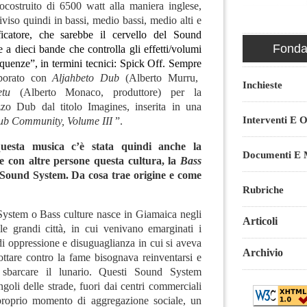
ocostruito di 6500 watt alla maniera inglese,
iviso quindi in bassi, medio bassi, medio alti e
icatore, che sarebbe il cervello del Sound
Fondaz
 a dieci bande che controlla gli effetti/volumi
requenze”, in termini tecnici: Spick Off. Sempre
aborato con
Aljahbeto Dub
(Alberto Murru,
Inchieste
tu
(Alberto Monaco, produttore) per la
zzo Dub dal titolo Imagines, inserita in una
Interventi E O
Dub Community, Volume III
”.
uesta musica c’è stata quindi anche la
Documenti E M
re con altre persone questa cultura, la
Bass
l Sound System. Da cosa trae origine e come
Rubriche
ystem o Bass culture nasce in Giamaica negli
Articoli
lle grandi città, in cui venivano emarginati i
di oppressione e disuguaglianza in cui si aveva
Archivio
ottare contro la fame bisognava reinventarsi e
sbarcare il lunario. Questi Sound System
ngoli delle strade, fuori dai centri commerciali
roprio momento di aggregazione sociale, un