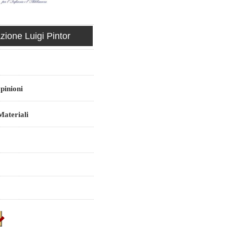
ione Luigi Pintor
pinioni
ateriali