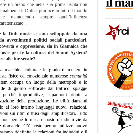
ivere un brano che nella sua prima uscita non
ttualmente il Dub si produce in tutto il mondo
le mantenendo sempre quell’influenza
aratterizzato”.
 la Dub music si sono sviluppate da una
a avvenimenti politici sociali particolari,
povertà e oppressione, sia in Giamaica che
Cos’è per te la cultura del Sound System?
re alle tue serate?
 macchina culturale in grado di mettere in
vista fisico ed emozionale numerose
comunità
stem occupa un luogo della metropoli e lo
ade di giorno soffocate dal traffico, spiagge
 perché improduttive, capannoni ridotti a
izzazione della produzione. Le tribù danzanti
o al loro interno linguaggi nuovi, relazioni,
oni sui ritmi diffusi dagli amplificatori. Tutto
e non perché fornisca risposte o indichi vie da
e domande. C’è posto per un utilizzo nuovo
siamo ridefinire le relazioni fra individui e il