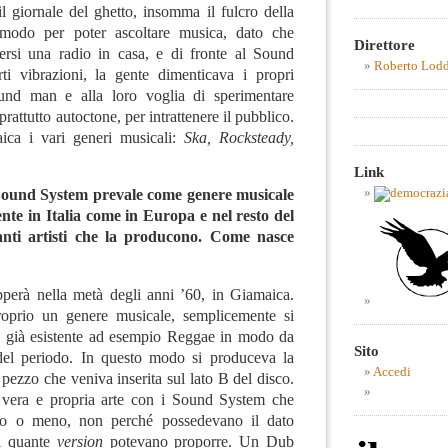
l giornale del ghetto, insomma il fulcro della
 modo per poter ascoltare musica, dato che
Direttore
ersi una radio in casa, e di fronte al Sound
Roberto Lod
ti vibrazioni, la gente dimenticava i propri
und man e alla loro voglia di sperimentare
rattutto autoctone, per intrattenere il pubblico.
ca i vari generi musicali:
Ska, Rocksteady,
Link
 Sound System prevale come genere musicale
nte in Italia come in Europa e nel resto del
nti artisti che la producono. Come nasce
pperà nella metà degli anni ’60, in Giamaica.
roprio un genere musicale, semplicemente si
e già esistente ad esempio Reggae in modo da
Sito
 del periodo. In questo modo si produceva la
Accedi
 pezzo che veniva inserita sul lato B del disco.
 vera e propria arte con i Sound System che
so o meno, non perché possedevano il dato
i quante
version
potevano proporre. Un Dub