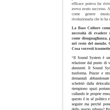
efficace poteva far riv
aveva avuto successo. A
come genere musica
rivoluzionaria che lo ha c
La Bass Culture come
necessità di evadere d
come disuguaglianza, 
nel resto del mondo. 
Cosa vorresti trasmette
“
Il Sound System è una
relazione dal punto di 
danzanti
. Il Sound Sy
trasforma. Piazze e str
demaniali abbandonate
scheletri dalla delocal
riempiono spazi portand
cullando le proprie emozi
questo è in sé politico 
seguire ma perché pon
dello spazio urbano? Pos