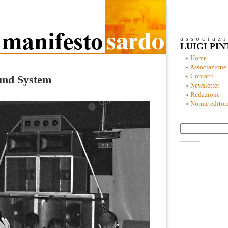
associaz
LUIGI PI
Home
Associazione
Contatti
und System
Newsletter
Redazione
Norme editori