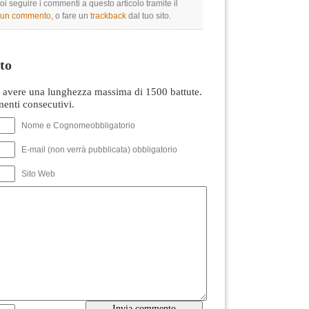
oi seguire i commenti a questo articolo tramite il
e un commento
, o fare un
trackback
dal tuo sito.
to
avere una lunghezza massima di 1500 battute.
nti consecutivi.
Nome e Cognomeobbligatorio
E-mail (non verrà pubblicata) obbligatorio
Sito Web