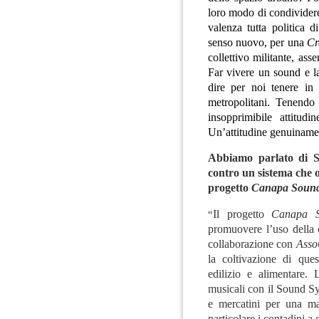
loro modo di condividere 
valenza tutta politica 
senso nuovo, per una
Cr
collettivo militante, ass
Far vivere un sound e la
dire per noi tenere in
metropolitani. Tenendo 
insopprimibile attitudi
Un’attitudine genuinam
Abbiamo parlato di S
contro un sistema che 
progetto
Canapa Soun
“
Il progetto
Canapa 
promuovere l’uso della c
collaborazione con
Asso
la coltivazione di ques
edilizio e alimentare. 
musicali con il Sound Sy
e mercatini per una ma
particolare i contadini a 