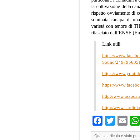
la coltivazione della cana
rispetto ovviamente di 
seminata canapa di una
varietà con tenore di THC
rilasciato dall’ENSE (En
Link utili:
https://www.faceb
Sound/2497956051
https://www.yout
https://www.facebo
http://www.assocan
http://www.sardini
Faceboo
Twitte
Em
Questo articolo è stato pub