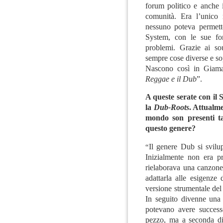
forum politico e anche i
comunità. Era l’unico
nessuno poteva permett
System, con le sue for
problemi. Grazie ai so
sempre cose diverse e sop
Nascono così in Giamai
Reggae e il Dub
”.
A queste serate con il
la
Dub-Roots
. Attualme
mondo son presenti ta
questo genere?
“
Il genere Dub si svilu
Inizialmente non era p
rielaborava una canzon
adattarla alle esigenze
versione strumentale del
In seguito divenne una
potevano avere succes
pezzo, ma a seconda d