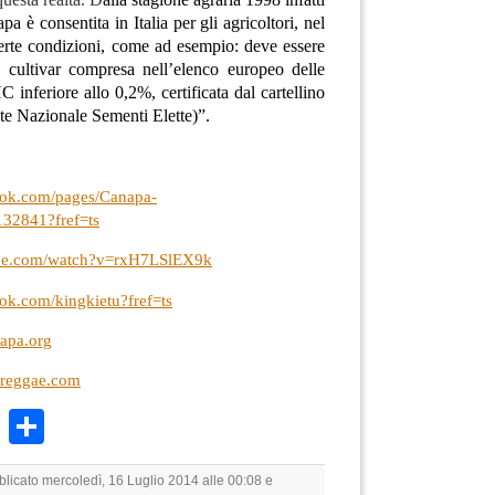
pa è consentita in Italia per gli agricoltori, nel
certe condizioni, come ad esempio: deve essere
 cultivar compresa nell’elenco europeo delle
 inferiore allo 0,2%, certificata dal cartellino
te Nazionale Sementi Elette)”.
ook.com/pages/Canapa-
32841?fref=ts
ube.com/watch?v=rxH7LSlEX9k
ok.com/kingkietu?fref=ts
apa.org
areggae.com
k
r
ail
WhatsApp
Condividi
blicato mercoledì, 16 Luglio 2014 alle 00:08 e