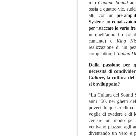
mio
Canapa Sound
aut
ossia a quattro vie, sudd
alti, con un
pre-amplif
System: un equalizzatore
per “staccare le varie f
in quell’anno ho coll
cantante) e
King Kie
realizzazione di un pe
compilation; L’
Italian 
Dalla passione per q
necessità di condivide
Culture
, la cultura de
si è sviluppata?
“
La Cultura del Sound S
anni ’50, nei ghetti de
poveri. In questo clima 
voglia di evadere e di l
cercare un modo per 
venivano piazzati agli a
diventando un vero e p