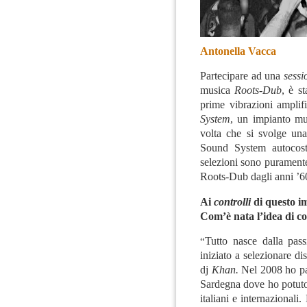
Antonella Vacca
Partecipare ad una
sessi
musica
Roots-Dub
, è st
prime vibrazioni amplif
System
, un impianto mu
volta che si svolge una
Sound System autocostr
selezioni sono puramente 
Roots-Dub dagli anni ’60
Ai
controlli
di questo im
Com’è nata l’idea di c
“
Tutto nasce dalla pas
iniziato a selezionare di
dj
Khan.
Nel 2008 ho par
Sardegna dove ho potuto
italiani e internazionali