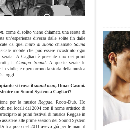
on
, come di solito viene chiamata una serata di
ata un’esperienza diversa dalle solite fin dalle
icate da quel
muro di suono
chiamato
Sound
sicale mobile che può essere ricostruito ogni
 serata
.
A Cagliari è presente uno dei primi
uiti; il
Canapa Sound
. A queste serate le
in vinile, e ripercorrono la storia della musica
 a oggi.
pianto si trova il
sound man
, Omar Casoni.
ostruire un Sound System a Cagliari?
sione per la musica
Reggae
,
Roots-Dub
. Ho
schi nei locali dal 2004 con il nome artistico di
tecipato ai primi festival di musica Reggae in
 assistere alle prime session dei Sound System
. Di lì a poco nel 2011 avevo già per le mani il