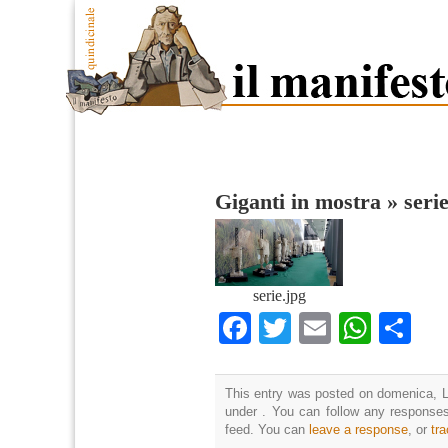
Giganti in mostra
»
seri
serie.jpg
Facebook
Twitter
Email
What
Co
This entry was posted on domenica, Lu
under . You can follow any responses
feed. You can
leave a response
, or
tr